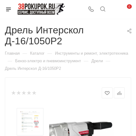
0
Дрель Интерскол
Д-16/1050Р2
—
—
Главная
Каталог
Инструменты и ремонт, электротехника
—
—
—
Бензо-электро и пневмоинструмент
Дрели
Дрель Интерскол Д-16/1050Р2