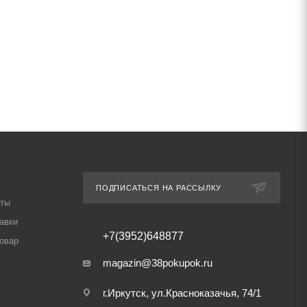
ПОДПИСАТЬСЯ НА РАССЫЛКУ
аты
авки
+7(3952)648877
товар
magazin@38pokupok.ru
г.Иркутск, ул.Красноказачья, 74/1