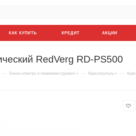
КАК КУПИТЬ
КРЕДИТ
АКЦИИ
ический RedVerg RD-PS500
—
—
—
Бензо-электро и пневмоинструмент
Краскопульты
Крас