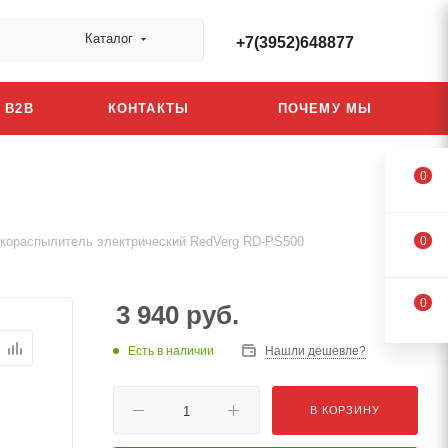
Каталог
+7(3952)648877
B2B
КОНТАКТЫ
ПОЧЕМУ МЫ
0
кораспылитель электрический RedVerg RD-PS500
0
0
3 940
руб.
Есть в наличии
Нашли дешевле?
В КОРЗИНУ