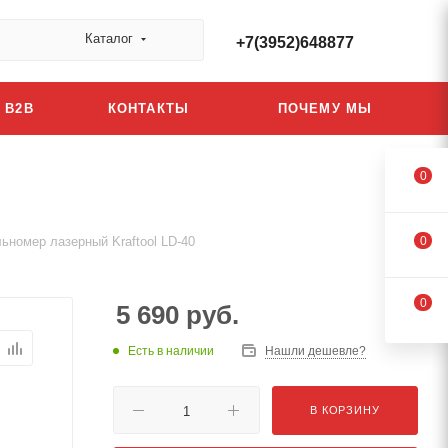
Каталог
+7(3952)648877
B2B
КОНТАКТЫ
ПОЧЕМУ МЫ
0
ьномер лазерный Kraftool LD-40
0
0
5 690
руб.
Есть в наличии
Нашли дешевле?
В КОРЗИНУ