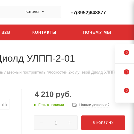
Каталог
+7(3952)648877
B2B
КОНТАКТЫ
ПОЧЕМУ МЫ
0
 Диолд УЛПП-2-01
нь лазерный построитель плоскостей 2-х лучевой Диолд УЛПП-2-01
0
0
4 210
руб.
Есть в наличии
Нашли дешевле?
В КОРЗИНУ