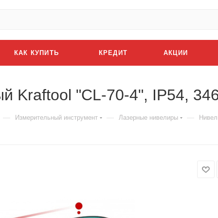
КАК КУПИТЬ
КРЕДИТ
АКЦИИ
Kraftool "CL-70-4", IP54, 34
—
—
—
Измерительный инструмент
Лазерные нивелиры
Нивели