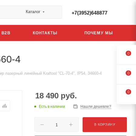
Каталог
+7(3952)648877
B2B
КОНТАКТЫ
ПОЧЕМУ МЫ
0
660-4
р лазерный линейный Kraftool "CL-70-4", IP54, 34660-4
0
0
18 490
руб.
Есть в наличии
Нашли дешевле?
В КОРЗИНУ