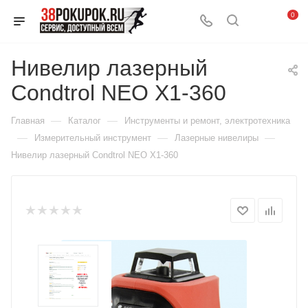
0
Нивелир лазерный
Condtrol NEO X1-360
—
—
Главная
Каталог
Инструменты и ремонт, электротехника
—
—
—
Измерительный инструмент
Лазерные нивелиры
Нивелир лазерный Condtrol NEO X1-360