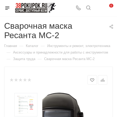
0
Сварочная маска
Ресанта МС-2
—
—
Главная
Каталог
Инструменты и ремонт, электротехника
—
Аксессуары и принадлежности для работы с инструментом
—
—
Защита труда
Сварочная маска Ресанта МС-2