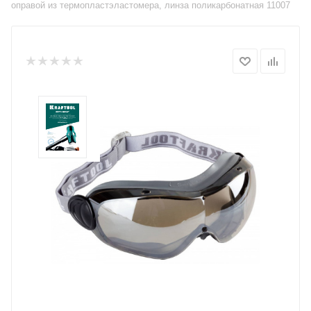
оправой из термопластэластомера, линза поликарбонатная 11007