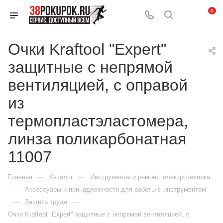
0
Очки Kraftool "Expert"
защитные с непрямой
вентиляцией, с оправой
из
термопластэластомера,
линза поликарбонатная
11007
—
—
Главная
Каталог
Инструменты и ремонт, электротехника
—
Аксессуары и принадлежности для работы с инструментом
—
—
Защита труда
Очки Kraftool "Expert" защитные с непрямой вентиляцией, с