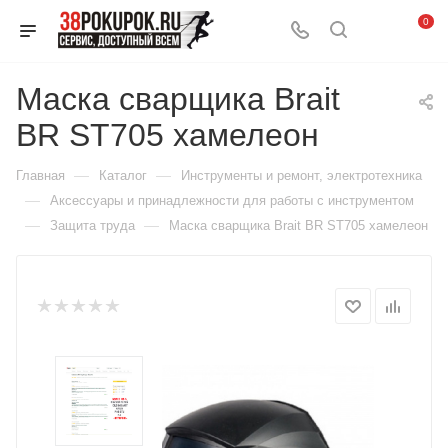
0
Маска сварщика Brait
BR ST705 хамелеон
—
—
Главная
Каталог
Инструменты и ремонт, электротехника
—
Аксессуары и принадлежности для работы с инструментом
—
—
Защита труда
Маска сварщика Brait BR ST705 хамелеон