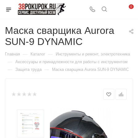
0
Маска сварщика Aurora
SUN-9 DYNAMIC
—
—
Главная
Каталог
Инструменты и ремонт, электротехника
—
Аксессуары и принадлежности для работы с инструментом
—
—
Защита труда
Маска сварщика Aurora SUN-9 DYNAMIC