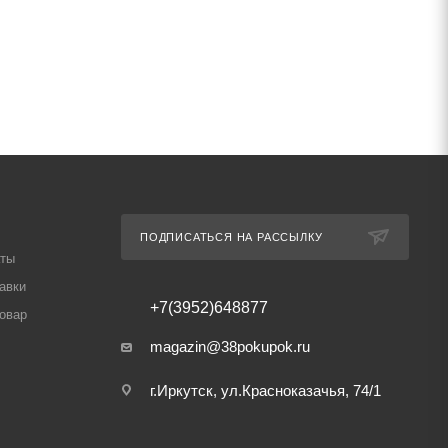
ПОДПИСАТЬСЯ НА РАССЫЛКУ
аты
авки
+7(3952)648877
товар
magazin@38pokupok.ru
г.Иркутск, ул.Красноказачья, 74/1