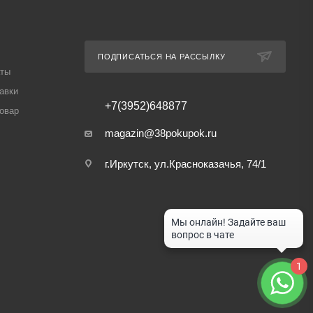
ПОДПИСАТЬСЯ НА РАССЫЛКУ
аты
авки
+7(3952)648877
товар
magazin@38pokupok.ru
г.Иркутск, ул.Красноказачья, 74/1
1