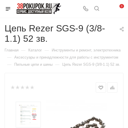
0
Цепь Rezer SGS-9 (3/8-
1.1) 52 зв.
—
—
Главная
Каталог
Инструменты и ремонт, электротехника
—
Аксессуары и принадлежности для работы с инструментом
—
—
Пильные цепи и шины
Цепь Rezer SGS-9 (3/8-1.1) 52 зв.