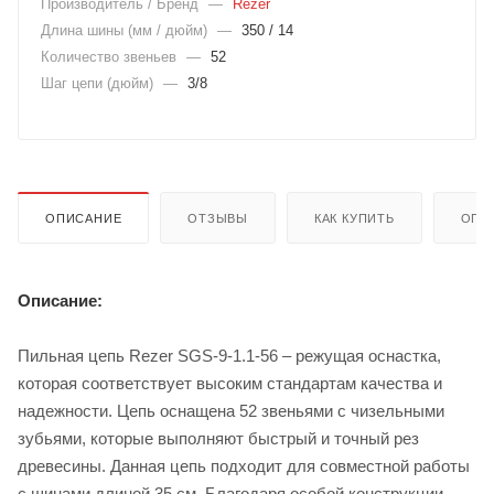
Производитель / Бренд
—
Rezer
Длина шины (мм / дюйм)
—
350 / 14
Количество звеньев
—
52
Шаг цепи (дюйм)
—
3/8
ОПИСАНИЕ
ОТЗЫВЫ
КАК КУПИТЬ
ОПЛ
Описание:
Пильная цепь Rezer SGS-9-1.1-56 – режущая оснастка,
которая соответствует высоким стандартам качества и
надежности. Цепь оснащена 52 звеньями с чизельными
зубьями, которые выполняют быстрый и точный рез
древесины. Данная цепь подходит для совместной работы
с шинами длиной 35 см. Благодаря особой конструкции