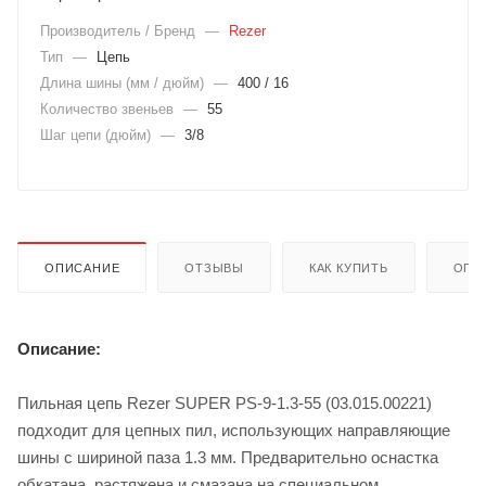
Производитель / Бренд
—
Rezer
Тип
—
Цепь
Длина шины (мм / дюйм)
—
400 / 16
Количество звеньев
—
55
Шаг цепи (дюйм)
—
3/8
ОПИСАНИЕ
ОТЗЫВЫ
КАК КУПИТЬ
ОПЛ
Описание:
Пильная цепь Rezer SUPER PS-9-1.3-55 (03.015.00221)
подходит для цепных пил, использующих направляющие
шины с шириной паза 1.3 мм. Предварительно оснастка
обкатана, растяжена и смазана на специальном