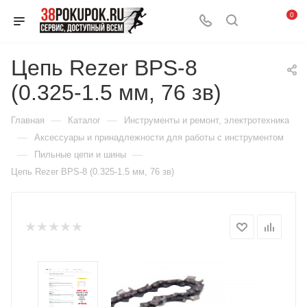
0
Цепь Rezer BPS-8
(0.325-1.5 мм, 76 зв)
—
—
Главная
Каталог
Инструменты и ремонт, электротехника
—
Аксессуары и принадлежности для работы с инструментом
—
—
Пильные цепи и шины
Цепь Rezer BPS-8 (0.325-1.5 мм, 76 зв)