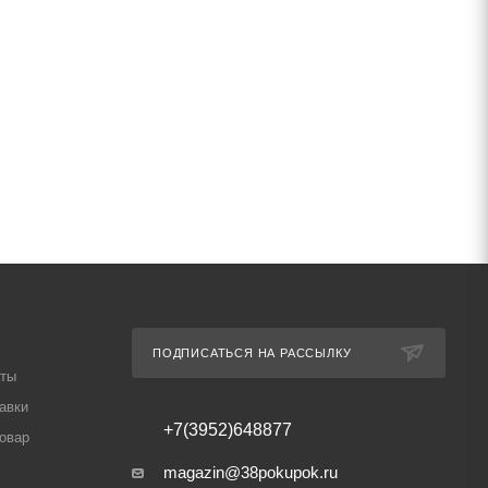
ПОДПИСАТЬСЯ НА РАССЫЛКУ
аты
авки
+7(3952)648877
товар
magazin@38pokupok.ru