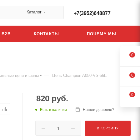
Каталог
+7(3952)648877
B2B
КОНТАКТЫ
ПОЧЕМУ МЫ
0
—
ильные цепи и шины
Цепь Champion A050-VS-56E
0
0
820
руб.
Есть в наличии
Нашли дешевле?
В КОРЗИНУ