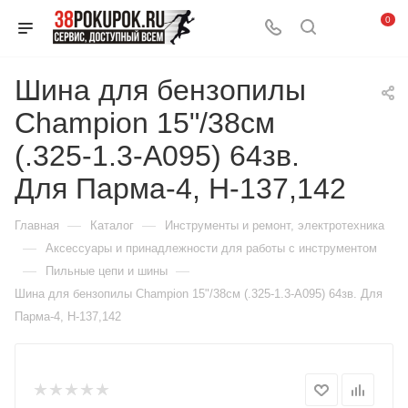
0
Шина для бензопилы
Champion 15"/38см
(.325-1.3-А095) 64зв.
Для Парма-4, H-137,142
—
—
Главная
Каталог
Инструменты и ремонт, электротехника
—
Аксессуары и принадлежности для работы с инструментом
—
—
Пильные цепи и шины
Шина для бензопилы Champion 15"/38см (.325-1.3-А095) 64зв. Для
Парма-4, H-137,142