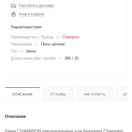
Рассчитать доставку
Хочу в подарок
Характеристики
Производитель / Бренд
—
Champion
Назначение
—
Пилы цепные
Тип
—
Шина
Длина шины (мм / дюйм)
—
380 / 15
ОПИСАНИЕ
ОТЗЫВЫ
КАК КУПИТЬ
ОПЛ
Описание
Шина CHAMPION предназначена для бензопил Champion