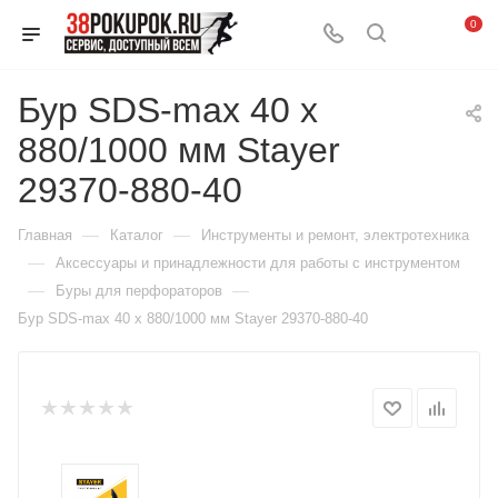
0
Бур SDS-max 40 x
880/1000 мм Stayer
29370-880-40
—
—
Главная
Каталог
Инструменты и ремонт, электротехника
—
Аксессуары и принадлежности для работы с инструментом
—
—
Буры для перфораторов
Бур SDS-max 40 x 880/1000 мм Stayer 29370-880-40