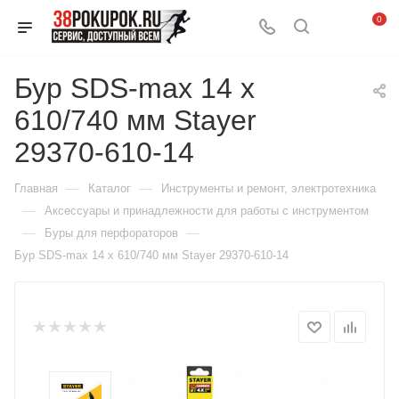
0
Бур SDS-max 14 x
610/740 мм Stayer
29370-610-14
—
—
Главная
Каталог
Инструменты и ремонт, электротехника
—
Аксессуары и принадлежности для работы с инструментом
—
—
Буры для перфораторов
Бур SDS-max 14 x 610/740 мм Stayer 29370-610-14