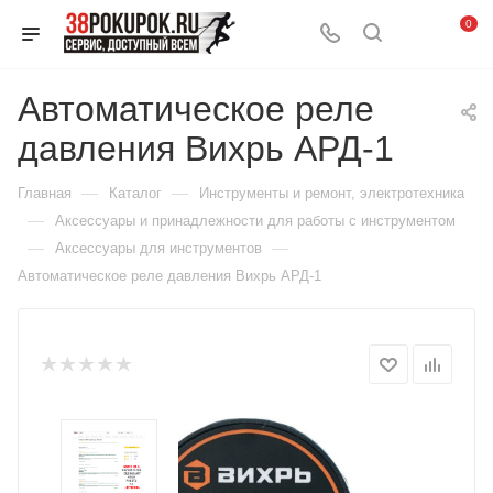
0
Автоматическое реле
давления Вихрь АРД-1
—
—
Главная
Каталог
Инструменты и ремонт, электротехника
—
Аксессуары и принадлежности для работы с инструментом
—
—
Аксессуары для инструментов
Автоматическое реле давления Вихрь АРД-1