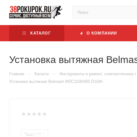
КАТАЛОГ
О КОМПАНИИ
Установка вытяжная Belma
—
—
Главная
Каталог
Инструменты и ремонт, электротехника
Установка вытяжная Belmash MDC1100/400 D118A