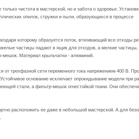
 только чистота в мастерской, но и забота о здоровье. Установк
ических опилок, стружки и пыли, образующихся в процессе
годаря которому образуется поток, втягивающий все отходы ре
яжелые частицы падают в ящик для отходов, а мелкие частицы, 
р-мешок. Материал крыльчатки - алюминий.
 от трехфазной сети переменного тока напряжением 400 В. Пр
 Устойчивое основание исключает опрокидывание модели при ра
веющей стали, а фильтр-мешок огнестойкой ткани. Они обеспеч
ртно расположить ее даже в небольшой мастерской. А для безо
.