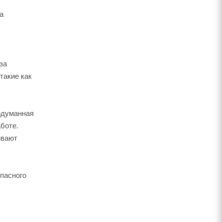
а
за
такие как
одуманная
боте.
ивают
пасного