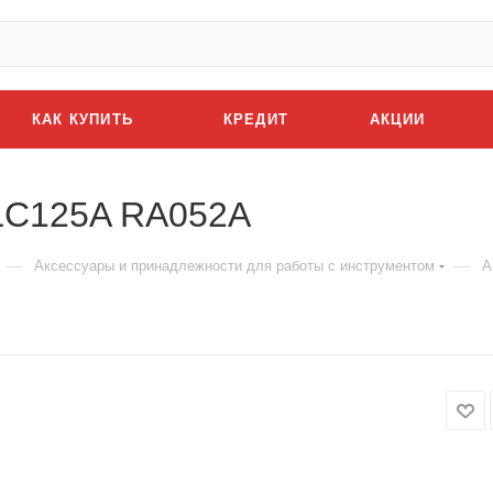
КАК КУПИТЬ
КРЕДИТ
АКЦИИ
 LC125A RA052A
—
—
Аксессуары и принадлежности для работы с инструментом
А