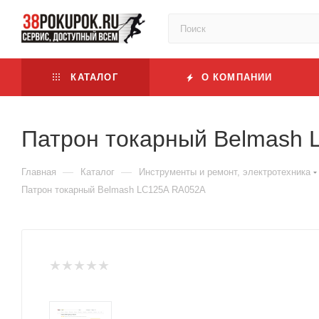
КАТАЛОГ
О КОМПАНИИ
Патрон токарный Belmash
—
—
Главная
Каталог
Инструменты и ремонт, электротехника
Патрон токарный Belmash LC125A RA052A