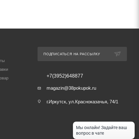
ПОДПИСАТЬСЯ НА РАССЫЛКУ
аты
авки
+7(3952)648877
товар
magazin@38pokupok.ru
г.Иркутск, ул.Красноказачья, 74/1