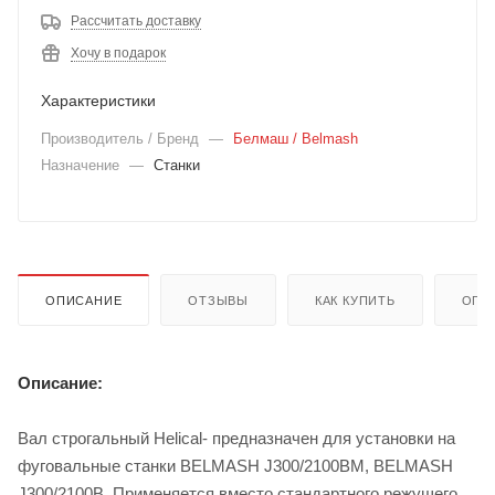
Рассчитать доставку
Хочу в подарок
Характеристики
Производитель / Бренд
—
Белмаш / Belmash
Назначение
—
Станки
ОПИСАНИЕ
ОТЗЫВЫ
КАК КУПИТЬ
ОПЛ
Описание:
Вал строгальный Helical- предназначен для установки на
фуговальные станки BELMASH J300/2100BM, BELMASH
J300/2100B. Применяется вместо стандартного режущего