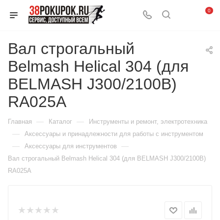
0
Вал строгальный
Belmash Helical 304 (для
BELMASH J300/2100B)
RA025A
—
—
Главная
Каталог
Инструменты и ремонт, электротехника
—
Аксессуары и принадлежности для работы с инструментом
—
—
Аксессуары для инструментов
Вал строгальный Belmash Helical 304 (для BELMASH J300/2100B)
RA025A