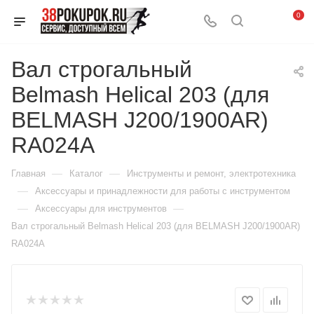
0
Вал строгальный
Belmash Helical 203 (для
BELMASH J200/1900AR)
RA024A
—
—
Главная
Каталог
Инструменты и ремонт, электротехника
—
Аксессуары и принадлежности для работы с инструментом
—
—
Аксессуары для инструментов
Вал строгальный Belmash Helical 203 (для BELMASH J200/1900AR)
RA024A