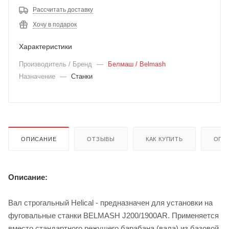
Рассчитать доставку
Хочу в подарок
Характеристики
Производитель / Бренд
—
Белмаш / Belmash
Назначение
—
Станки
ОПИСАНИЕ
ОТЗЫВЫ
КАК КУПИТЬ
ОПЛ
Описание:
Вал строгальный Helical - предназначен для установки на
фуговальные станки BELMASH J200/1900AR. Применяется
вместо стандартного режущего барабана (вала) из базовой