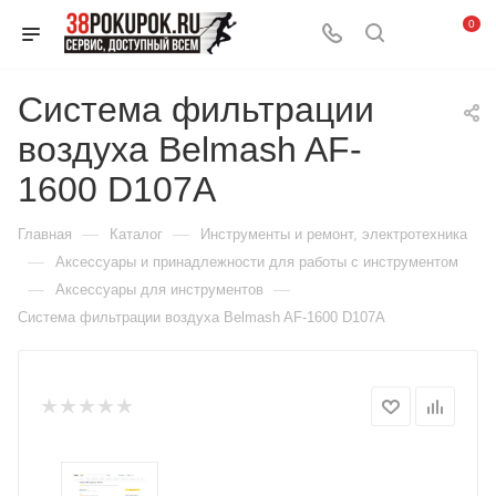
0
Система фильтрации
воздуха Belmash AF-
1600 D107A
—
—
Главная
Каталог
Инструменты и ремонт, электротехника
—
Аксессуары и принадлежности для работы с инструментом
—
—
Аксессуары для инструментов
Система фильтрации воздуха Belmash AF-1600 D107A