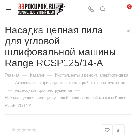
0
Насадка цепная пила
для угловой
шлифовальной машины
Range RCSP125/14-A
—
—
Главная
Каталог
Инструменты и ремонт, электротехника
—
Аксессуары и принадлежности для работы с инструментом
—
—
Аксессуары для инструментов
Насадка цепная пила для угловой шлифовальной машины Range
RCSP125/14-A