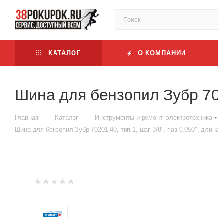
КАТАЛОГ
О КОМПАНИИ
Шина для бензопил Зубр 7020
—
—
Главная
Каталог
Инструменты и ремонт, электротехника
Шина для бензопил Зубр 70201-40, тип 1, шаг 3/8", паз 0,050", длина