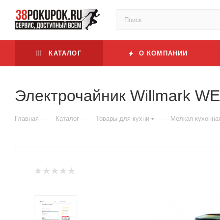
КАТАЛОГ
О КОМПАНИИ
Электрочайник Willmark W
—
—
—
Главная
Каталог
Товары для кухни
Мелкая кухонна