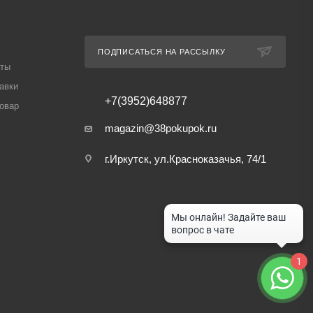
ПОДПИСАТЬСЯ НА РАССЫЛКУ
аты
авки
+7(3952)648877
товар
magazin@38pokupok.ru
г.Иркутск, ул.Красноказачья, 74/1
1