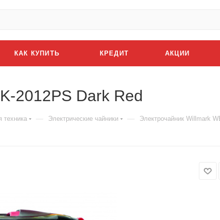
КАК КУПИТЬ
КРЕДИТ
АКЦИИ
EK-2012PS Dark Red
—
—
я техника
Электрические чайники
Электрочайник Willmark W