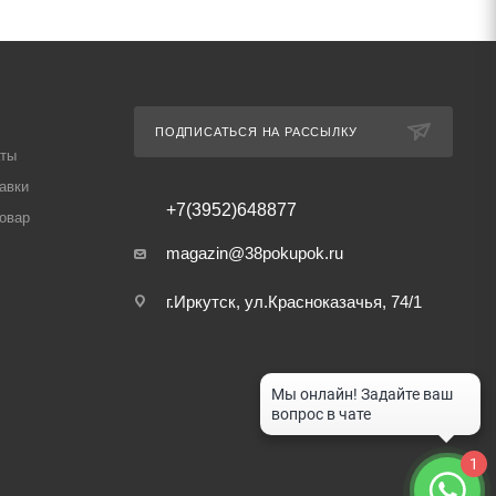
ПОДПИСАТЬСЯ НА РАССЫЛКУ
аты
авки
+7(3952)648877
товар
magazin@38pokupok.ru
г.Иркутск, ул.Красноказачья, 74/1
1