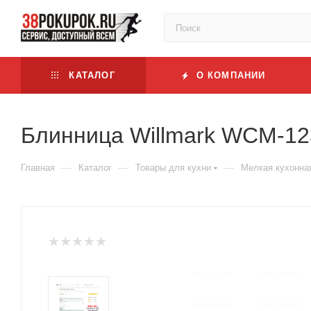
КАТАЛОГ
О КОМПАНИИ
Блинница Willmark WCM-12
—
—
—
Главная
Каталог
Товары для кухни
Мелкая кухонна