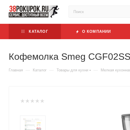
КАТАЛОГ
О КОМПАНИИ
Кофемолка Smeg CGF02S
—
—
—
Главная
Каталог
Товары для кухни
Мелкая кухонна