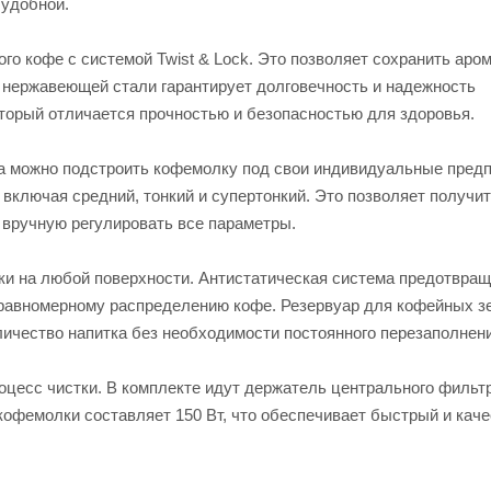
 удобной.
о кофе с системой Twist & Lock. Это позволяет сохранить аром
з нержавеющей стали гарантирует долговечность и надежность
оторый отличается прочностью и безопасностью для здоровья.
а можно подстроить кофемолку под свои индивидуальные предп
 включая средний, тонкий и супертонкий. Это позволяет получит
вручную регулировать все параметры.
и на любой поверхности. Антистатическая система предотвращ
т равномерному распределению кофе. Резервуар для кофейных з
личество напитка без необходимости постоянного перезаполнени
оцесс чистки. В комплекте идут держатель центрального фильтр
кофемолки составляет 150 Вт, что обеспечивает быстрый и кач