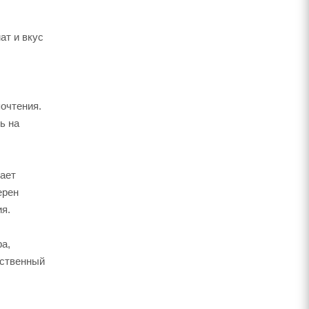
ат и вкус
очтения.
ь на
ает
ерен
я.
а,
ественный