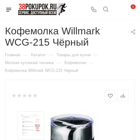
0
Кофемолка Willmark
WCG-215 Чёрный
—
—
—
Главная
Каталог
Товары для кухни
—
—
Мелкая кухонная техника
Кофемолки
Кофемолка Willmark WCG-215 Чёрный