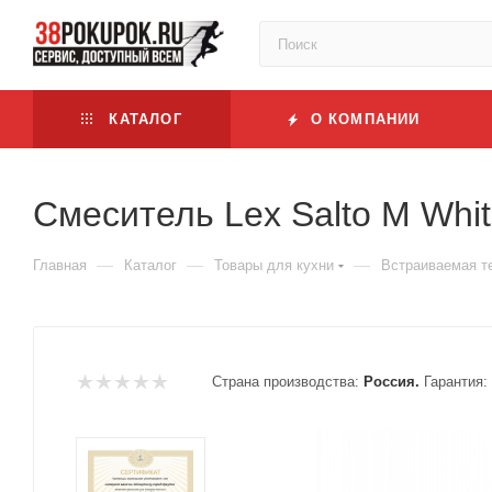
КАТАЛОГ
О КОМПАНИИ
Смеситель Lex Salto M Whi
—
—
—
Главная
Каталог
Товары для кухни
Встраиваемая т
Страна производства:
Россия.
Гарантия: