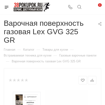
0
Варочная поверхность
газовая Lex GVG 325
GR
—
—
—
Главная
Каталог
Товары для кухни
—
Встраиваемая техника для кухни
Газовые варочные панели
—
Варочная поверхность газовая Lex GVG 325 GR