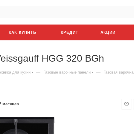
КАК КУПИТЬ
КРЕДИТ
АКЦИИ
eissgauff HGG 320 BGh
—
—
ехника для кухни
Газовые варочные панели
Газовая варочна
2 месяцев.