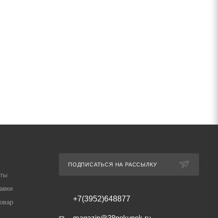
ПОДПИСАТЬСЯ НА РАССЫЛКУ
аты
авки
+7(3952)648877
товар
magazin@38pokupok.ru