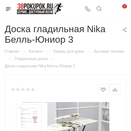
0
Доска гладильная Nika
Белль-Юниор 3
—
—
—
Главная
Каталог
Товары для дома
Бытовая техника
—
—
Гладильные доски
Доска гладильная Nika Белль-Юниор 3