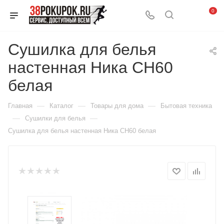
0
Сушилка для белья
настенная Ника СН60
белая
—
—
—
Главная
Каталог
Товары для дома
Бытовая техника
—
—
Сушилки для белья
Сушилка для белья настенная Ника СН60 белая