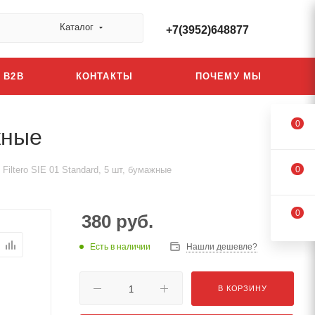
Каталог
+7(3952)648877
B2B
КОНТАКТЫ
ПОЧЕМУ МЫ
0
жные
iltero SIE 01 Standard, 5 шт, бумажные
0
0
380
руб.
Есть в наличии
Нашли дешевле?
В КОРЗИНУ