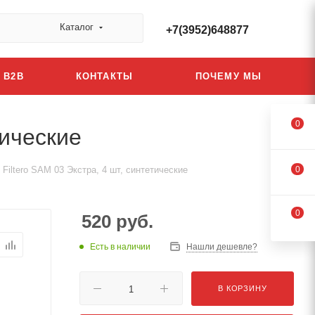
Каталог
+7(3952)648877
B2B
КОНТАКТЫ
ПОЧЕМУ МЫ
0
тические
iltero SAM 03 Экстра, 4 шт, синтетические
0
0
520
руб.
Есть в наличии
Нашли дешевле?
В КОРЗИНУ