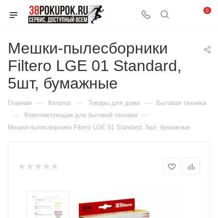
0
Мешки-пылесборники
Filtero LGE 01 Standard,
5шт, бумажные
—
—
—
Главная
Каталог
Товары для дома
Бытовая техника
—
—
Комплектующие для бытовой техники
Мешки-пылесборники Filtero LGE 01 Standard, 5шт, бумажные