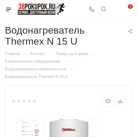
0
Водонагреватель
Thermex N 15 U
—
—
—
Главная
Каталог
Товары для дома
—
Климатическое оборудование
—
Водонагреватели накопительные
Водонагреватель Thermex N 15 U