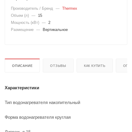
Производитель / Бренд
—
Thermex
Объем (л)
—
15
Мощность (кВт)
—
2
Размещение
—
Вертикальное
ОПИСАНИЕ
ОТЗЫВЫ
КАК КУПИТЬ
ОПЛ
Характеристики
Тип водонагревателя накопительный
Форма водонагревателя круглая
Литраж, л 15