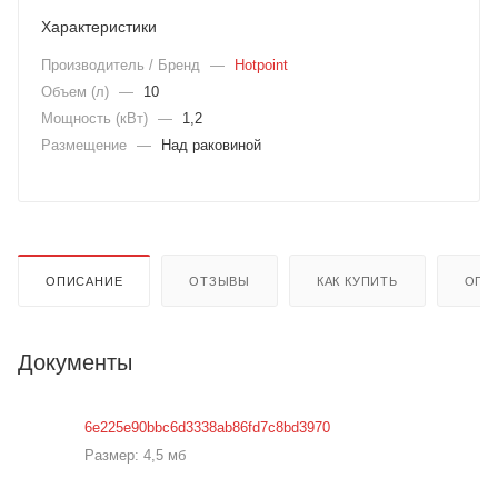
Характеристики
Производитель / Бренд
—
Hotpoint
Объем (л)
—
10
Мощность (кВт)
—
1,2
Размещение
—
Над раковиной
ОПИСАНИЕ
ОТЗЫВЫ
КАК КУПИТЬ
ОПЛ
Документы
6e225e90bbc6d3338ab86fd7c8bd3970
Размер: 4,5 мб