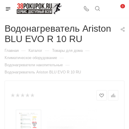
0
Водонагреватель Ariston
BLU EVO R 10 RU
—
—
—
Главная
Каталог
Товары для дома
—
Климатическое оборудование
—
Водонагреватели накопительные
Водонагреватель Ariston BLU EVO R 10 RU