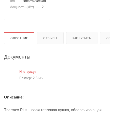
Тип
—
Электрическая
Мощность (кВт)
—
2
ОПИСАНИЕ
ОТЗЫВЫ
КАК КУПИТЬ
ОПЛ
Документы
Инструкция
Размер: 2,6 мб
Описание:
Thermex Plus: новая тепловая пушка, обеспечивающая