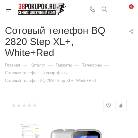
0
Сотовый телефон BQ
2820 Step XL+,
White+Red
—
—
—
—
Главная
Каталог
Гаджеты
Телефоны
—
Сотовые телефоны и смартфоны
Сотовый телефон BQ 2820 Step XL+, White+Red