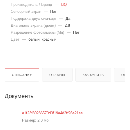
Производитель / Бренд
—
BQ
Сенсорный экран
—
Нет
Поддержка двух сим-карт
—
Да
Диагональ экрана (дюйм)
—
2,8
Разрешение фотокамеры (Мп)
—
Нет
Цвет
—
белый, красный
ОПИСАНИЕ
ОТЗЫВЫ
КАК КУПИТЬ
ОПЛ
Документы
a1f23f80286570d0f19a4d2ff93a21ee
Размер: 2,3 мб