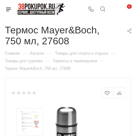
0
Термос Mayer&Boch,
750 мл, 27608
—
—
—
Главная
Каталог
Товары для спорта и отдыха
—
—
Товары для туризма
Термосы и термокружки
Термос Mayer&Boch, 750 мл, 27608