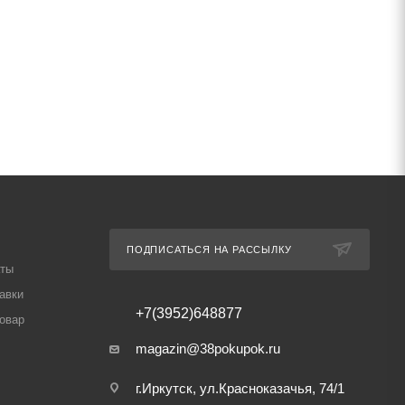
ПОДПИСАТЬСЯ НА РАССЫЛКУ
аты
авки
+7(3952)648877
товар
magazin@38pokupok.ru
г.Иркутск, ул.Красноказачья, 74/1