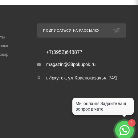
ПОДПИСАТЬСЯ НА РАССЫЛКУ
аты
авки
+7(3952)648877
товар
magazin@38pokupok.ru
г.Иркутск, ул.Красноказачья, 74/1
1