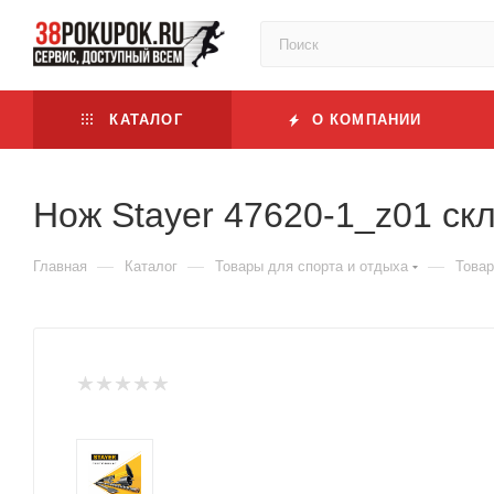
КАТАЛОГ
О КОМПАНИИ
Нож Stayer 47620-1_z01 ск
—
—
—
Главная
Каталог
Товары для спорта и отдыха
Товар