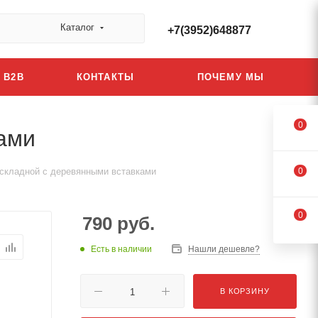
Каталог
+7(3952)648877
B2B
КОНТАКТЫ
ПОЧЕМУ МЫ
0
ками
 складной с деревянными вставками
0
0
790
руб.
Есть в наличии
Нашли дешевле?
В КОРЗИНУ