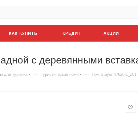
КАК КУПИТЬ
КРЕДИТ
АКЦИИ
ладной с деревянными встав
—
—
ы для туризма
Туристические ножи
Нож Stayer 47620-1_z01