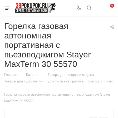
0
Горелка газовая
автономная
портативная с
пьезоподжигом Stayer
MaxTerm 30 55570
—
—
—
Главная
Каталог
Товары для спорта и отдыха
—
Товары для туризма
Туристические примусы, горелки и плиты
—
Горелка газовая автономная портативная с пьезоподжигом Stayer
MaxTerm 30 55570