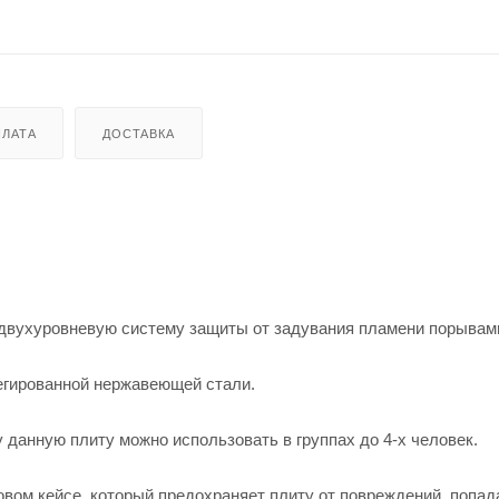
ЛАТА
ДОСТАВКА
 двухуровневую систему защиты от задувания пламени порывами
егированной нержавеющей стали.
 данную плиту можно использовать в группах до 4-х человек.
овом кейсе, который предохраняет плиту от повреждений, попа