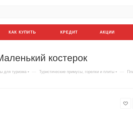
КАК КУПИТЬ
КРЕДИТ
АКЦИИ
Маленький костерок
—
—
ы для туризма
Туристические примусы, горелки и плиты
Пл