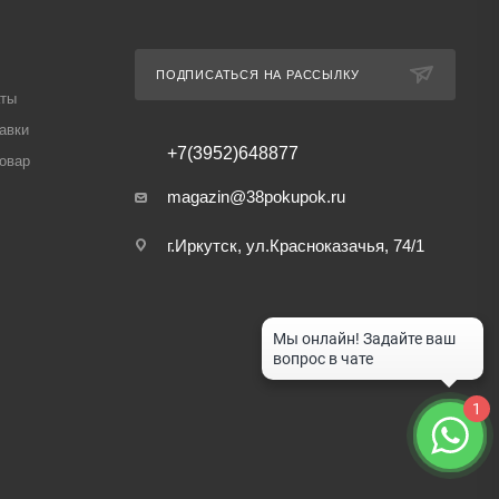
ПОДПИСАТЬСЯ НА РАССЫЛКУ
аты
авки
+7(3952)648877
товар
magazin@38pokupok.ru
г.Иркутск, ул.Красноказачья, 74/1
1